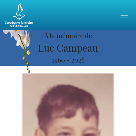
À la mémoire de
Luc Campeau
1960
-
2026