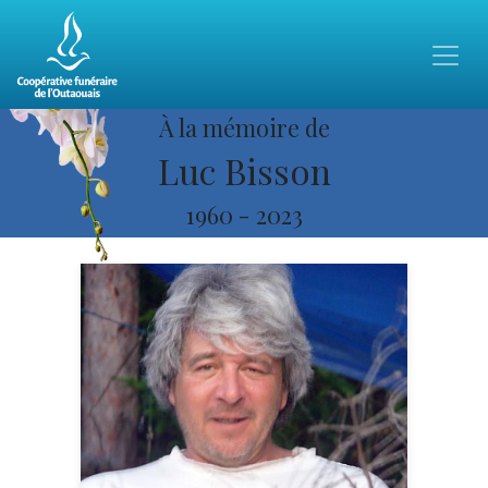
À la mémoire de
Luc Bisson
1960
-
2023