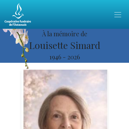
À la mémoire de
Louisette Simard
1946
-
2026