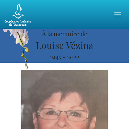
À la mémoire de
Louise Vézina
1945
-
2022