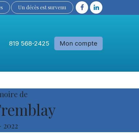
ès
Un décès est sur​​​​​​​​ve​nu​​​​​​​​​​
819 568-2425
Mon compte
Communautés
Devenir membre
moire de
Tremblay
-
2022