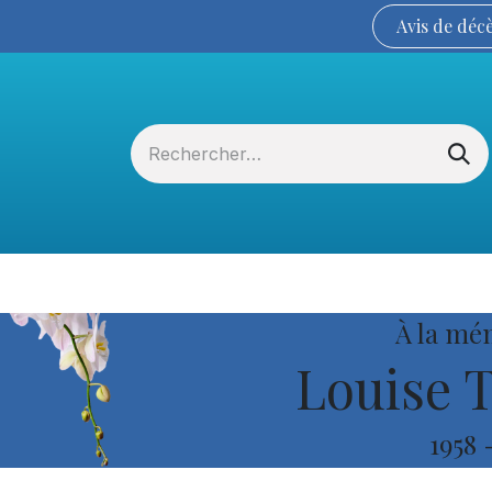
Avis de
déc
Services funéraires
La Coopérative
À la mé
Louise 
1958