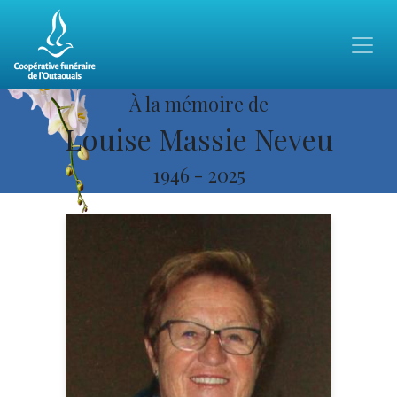
À la mémoire de
Louise Massie Neveu
1946
-
2025