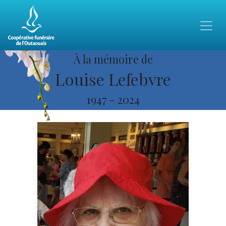
À la mémoire de
Louise Lefebvre
1947
-
2024