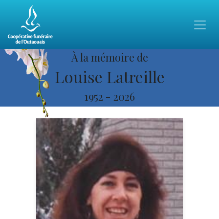
À la mémoire de
Louise Latreille
1952
-
2026