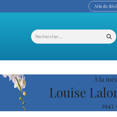
Avis de
déc
Services funéraires
La Coopérative
À la mé
Louise Lalo
1943