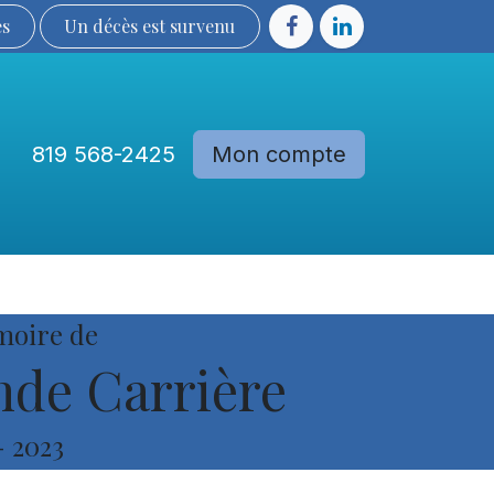
ès
Un décès est sur​​​​​​​​ve​nu​​​​​​​​​​
819 568-2425
Mon compte
Communautés
Devenir membre
moire de
nde Carrière
-
2023