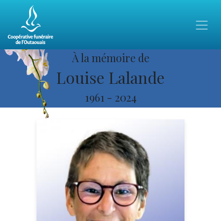
À la mémoire de
Louise Lalande
1961
-
2024