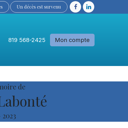
ès
Un décès est sur​​​​​​​​ve​nu​​​​​​​​​​
819 568-2425
Mon compte
Communautés
Devenir membre
moire de
Labonté
-
2023