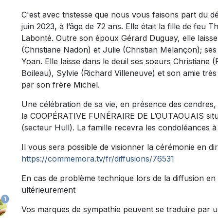
C'est avec tristesse que nous vous faisons part du
juin 2023, à l’âge de 72 ans. Elle était la fille
de feu T
Labonté. Outre son époux
Gérard Duguay
, elle lais
(Christiane Nadon) et Julie (Christian Melançon); ses
Yoan. Elle laisse dans le deuil ses soeurs Christiane 
Boileau), Sylvie (Richard Villeneuve) et son amie trè
par son frère Michel.
Une célébration de sa vie, en présence des cendres, a
la COOPÉRATIVE FUNÉRAIRE DE L’OUTAOUAIS située 
(secteur Hull). La famille recevra les condoléances à
Il vous sera possible de visionner la cérémonie en dire
https://commemora.tv/fr/diffusions/76531
En cas de problème technique lors de la diffusion en 
ultérieurement
1
Vos marques de sympathie peuvent se traduire par 