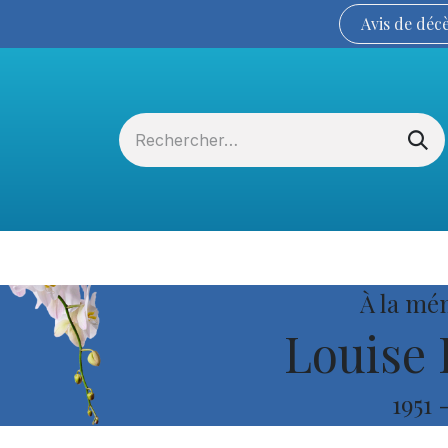
Avis de
déc
Services funéraires
La Coopérative
À la mé
Louise 
1951