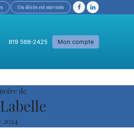
ès
Un décès est sur​​​​​​​​ve​nu​​​​​​​​​​
819 568-2425
Mon compte
Communautés
Devenir membre
moire de
Labelle
-
2024