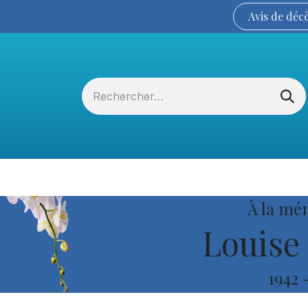
Avis de
déc
Services funéraires
La Coopérative
À la mé
Louise 
1942