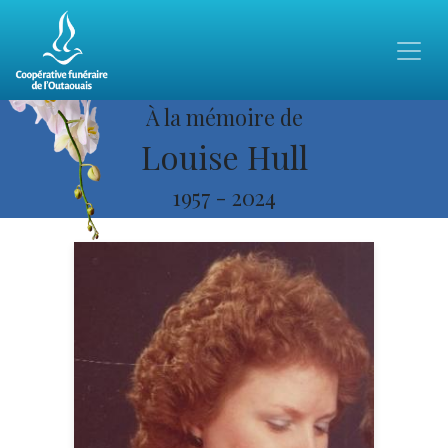
À la mémoire de
Louise Hull
1957
-
2024