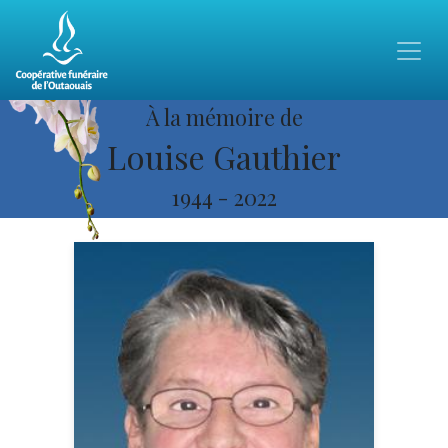
À la mémoire de
Louise Gauthier
1944
-
2022