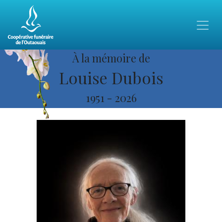
À la mémoire de
Louise Dubois
1951
-
2026