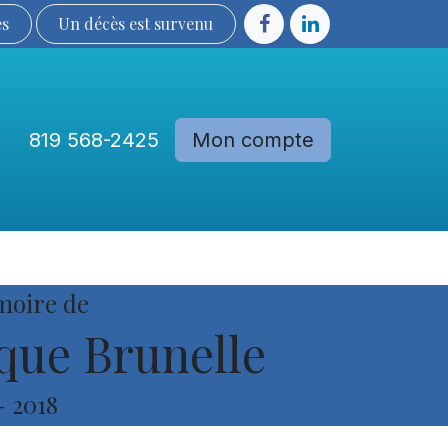
ès
Un décès est sur​​​​​​​​ve​nu​​​​​​​​​​
819 568-2425
Mon compte
Communautés
Devenir membre
moire de
que Brunelle
-
2018