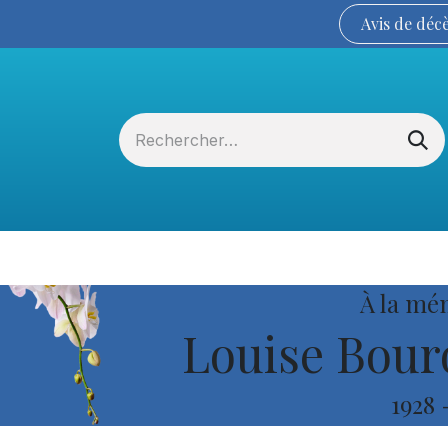
Avis de
déc
Services funéraires
La Coopérative
À la mé
Louise Bour
1928