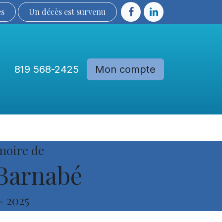
ès
Un décès est sur​​​​​​​​ve​nu​​​​​​​​​​
819 568-2425
Mon compte
Communautés
Devenir membre
moire de
Barnabé
-
2025