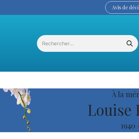
Avis de
déc
Services funéraires
La Coopérative
À la mé
Louise 
1940