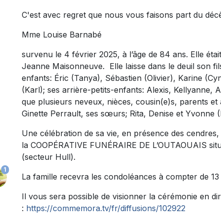
C'est avec regret que nous vous faisons part du déc
Mme Louise Barnabé
survenu le 4 février 2025, à l’âge de 84 ans. Elle étai
Jeanne Maisonneuve. Elle laisse dans le deuil son fils
enfants: Éric (Tanya), Sébastien (Olivier), Karine (Cy
(Karl); ses arrière-petits-enfants: Alexis, Kellyanne,
que plusieurs neveux, nièces, cousin(e)s, parents et a
Ginette Perrault, ses sœurs; Rita, Denise et Yvonne (
Une célébration de sa vie, en présence des cendres, a
la COOPÉRATIVE FUNÉRAIRE DE L’OUTAOUAIS située 
(secteur Hull).
1
La famille recevra les condoléances à compter de 13 
Il vous sera possible de visionner la cérémonie en dire
:
https://commemora.tv/fr/diffusions/102922