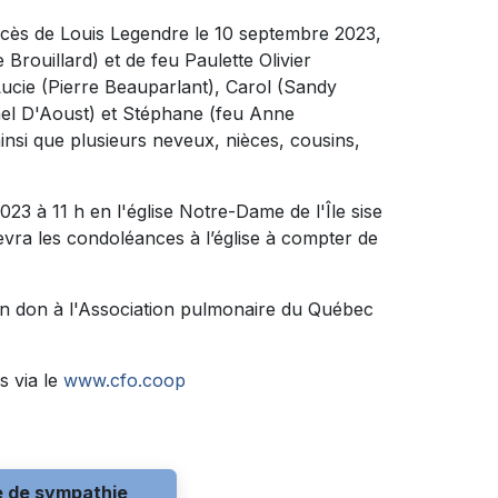
décès de Louis Legendre le 10 septembre 2023,
e Brouillard) et de feu Paulette Olivier
 Lucie (Pierre Beauparlant), Carol (Sandy
hel D'Aoust) et Stéphane (feu Anne
nsi que plusieurs neveux, nièces, cousins,
23 à 11 h en l'église Notre-Dame de l'Île sise
evra les condoléances à l’église à compter de
n don à l'Association pulmonaire du Québec
s via le
www.cfo.coop
e de sympathie