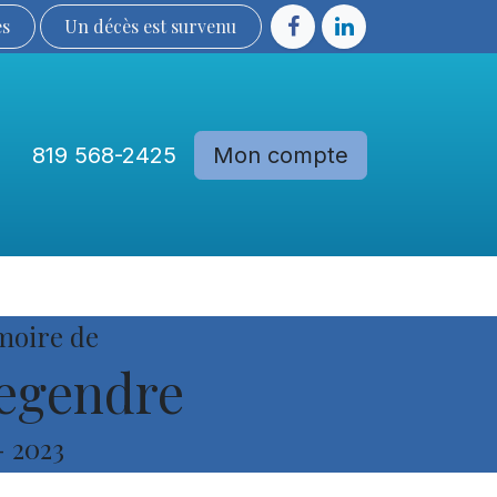
ès
Un décès est sur​​​​​​​​ve​nu​​​​​​​​​​
819 568-2425
Mon compte
Communautés
Devenir membre
moire de
egendre
-
2023