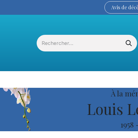
Avis de
déc
Services funéraires
La Coopérative
À la mé
Louis L
1958