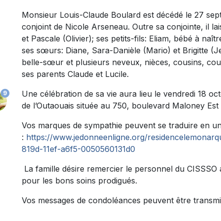
Monsieur Louis-Claude Boulard est décédé le 27 septe
conjoint de Nicole Arseneau. Outre sa conjointe, il lai
et Pascale (Olivier); ses petits-fils: Eliam, bébé à naît
ses sœurs: Diane, Sara-Danièle (Mario) et Brigitte (
belle-sœur et plusieurs neveux, nièces, cousins, cous
ses parents Claude et Lucile.
Une célébration de sa vie aura lieu le vendredi 18 oc
9
de l’Outaouais située au 750, boulevard Maloney Est 
Vos marques de sympathie peuvent se traduire en un
:
https://www.jedonneenligne.org/residencelemonar
819d-11ef-a6f5-0050560131d0
La famille désire remercier le personnel du CISSSO 
pour les bons soins prodigués.
Vos messages de condoléances peuvent être transmi