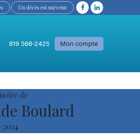
ès
Un décès est sur​​​​​​​​ve​nu​​​​​​​​​​
819 568-2425
Mon compte
Communautés
Devenir membre
moire de
de Boulard
-
2024