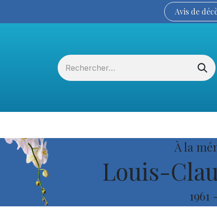
Avis de
déc
Services funéraires
La Coopérative
À la mé
Louis-Clau
1961