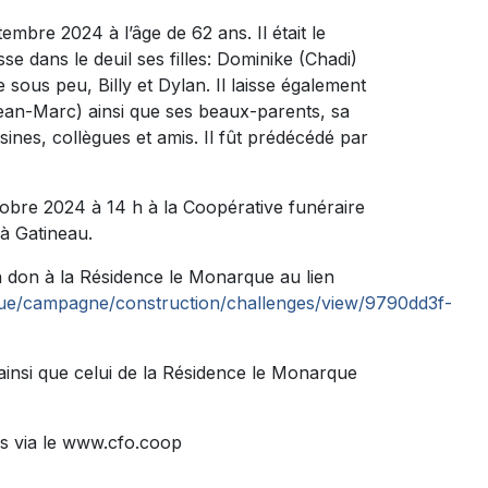
mbre 2024 à l’âge de 62 ans. Il était le
sse dans le deuil ses filles: Dominike (Chadi)
re sous peu, Billy et Dylan. Il laisse également
Jean-Marc) ainsi que ses beaux-parents, sa
ines, collègues et amis. Il fût prédécédé par
tobre 2024 à 14 h à la Coopérative funéraire
à Gatineau.
 don à la Résidence le Monarque au lien
que/campagne/construction/challenges/view/9790dd3f-
ainsi que celui de la Résidence le Monarque
s via le www.cfo.coop