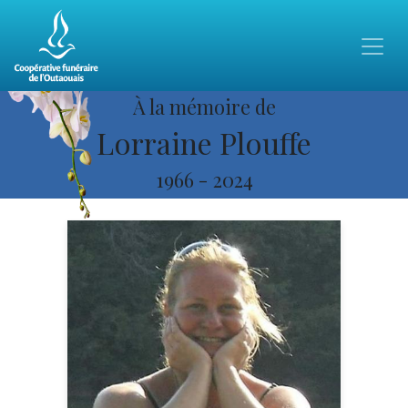
À la mémoire de
Lorraine Plouffe
1966
-
2024