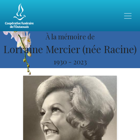
À la mémoire de
Lorraine Mercier (née Racine)
1930
-
2023