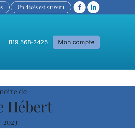
ès
Un décès est sur​​​​​​​​ve​nu​​​​​​​​​​
819 568-2425
Mon compte
Communautés
Devenir membre
moire de
e Hébert
-
2023