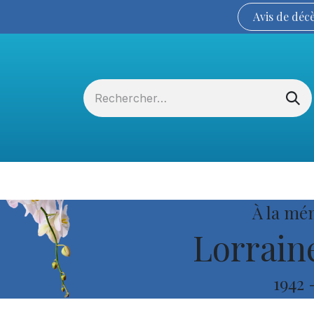
Avis de
déc
Services funéraires
La Coopérative
À la mé
Lorrain
1942