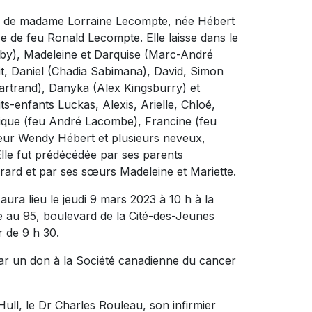
s de madame Lorraine Lecompte, née Hébert
use de feu Ronald Lecompte. Elle laisse dans le
arby), Madeleine et Darquise (Marc-André
noit, Daniel (Chadia Sabimana), David, Simon
artrand), Danyka (Alex Kingsburry) et
ts-enfants Luckas, Alexis, Arielle, Chloé,
nique (feu André Lacombe), Francine (feu
sœur Wendy Hébert et plusieurs neveux,
 Elle fut prédécédée par ses parents
rard et par ses sœurs Madeleine et Mariette.
ura lieu le jeudi 9 mars 2023 à 10 h à la
 95, boulevard de la Cité-des-Jeunes
r de 9 h 30.
ar un don à la Société canadienne du cancer
ull, le Dr Charles Rouleau, son infirmier