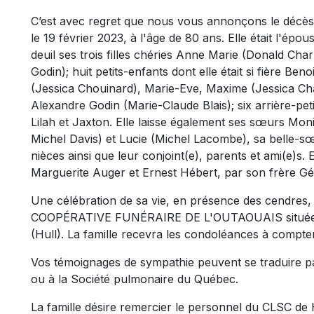
C’est avec regret que nous vous annonçons le décè
le 19 février 2023, à l'âge de 80 ans. Elle était l'épo
deuil ses trois filles chéries Anne Marie (Donald Ch
Godin); huit petits-enfants dont elle était si fière Be
(Jessica Chouinard), Marie-Eve, Maxime (Jessica Ch
Alexandre Godin (Marie-Claude Blais); six arrière-peti
Lilah et Jaxton. Elle laisse également ses sœurs Mo
Michel Davis) et Lucie (Michel Lacombe), sa belle-
nièces ainsi que leur conjoint(e), parents et ami(e)s.
Marguerite Auger et Ernest Hébert, par son frère Gé
Une célébration de sa vie, en présence des cendres, a
COOPÉRATIVE FUNÉRAIRE DE L'OUTAOUAIS située au
(Hull). La famille recevra les condoléances à compte
Vos témoignages de sympathie peuvent se traduire p
ou à la Société pulmonaire du Québec.
La famille désire remercier le personnel du CLSC de H