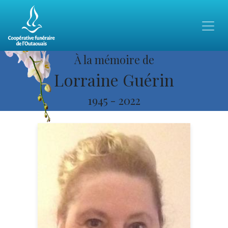
À la mémoire de
Lorraine Guérin
1945
-
2022