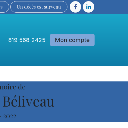
ès
Un décès est sur​​​​​​​​ve​nu​​​​​​​​​​
819 568-2425
Mon compte
Communautés
Devenir membre
moire de
 Béliveau
-
2022