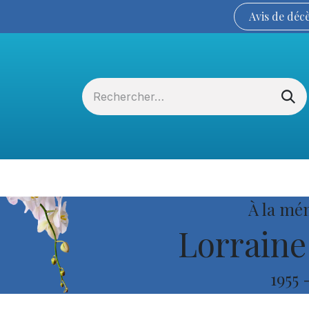
Avis de
déc
Services funéraires
La Coopérative
À la mé
Lorraine
1955