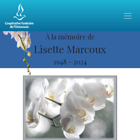
À la mémoire de
Lisette Marcoux
1948
-
2024