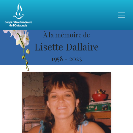
À la mémoire de
Lisette Dallaire
1958
-
2023