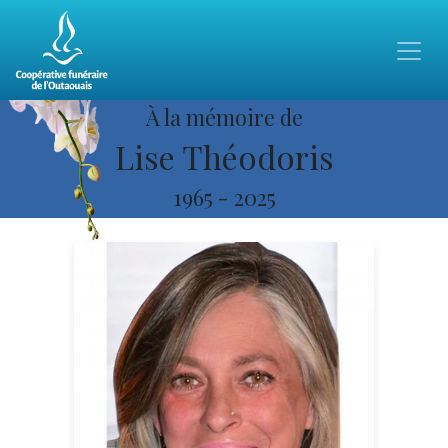
À la mémoire de
Lise Théodoris
1965
-
2025