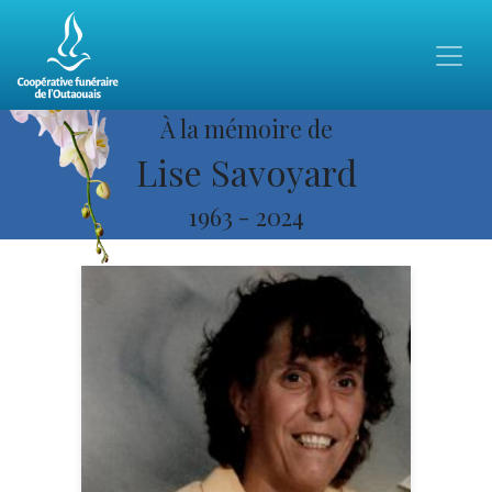
À la mémoire de
Lise Savoyard
1963
-
2024