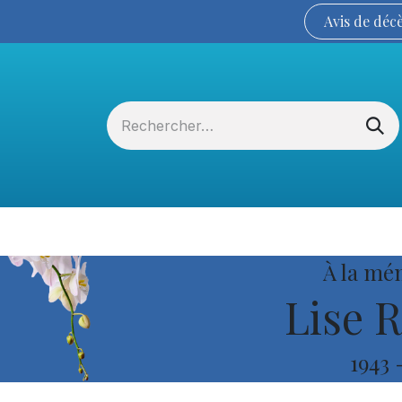
Avis de
déc
Services funéraires
La Coopérative
À la mé
Lise 
1943