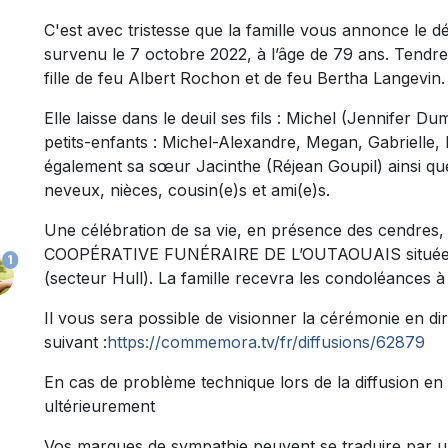
C'est avec tristesse que la famille vous annonce le
survenu le 7 octobre 2022, à l’âge de 79 ans. Tendre 
fille de feu Albert Rochon et de feu Bertha Langevin.
Elle laisse dans le deuil ses fils : Michel (Jennifer 
petits-enfants : Michel-Alexandre, Megan, Gabrielle, Ev
également sa sœur Jacinthe (Réjean Goupil) ainsi qu
neveux, nièces, cousin(e)s et ami(e)s.
Une célébration de sa vie, en présence des cendres, a
COOPÉRATIVE FUNÉRAIRE DE L’OUTAOUAIS située au
1
(secteur Hull). La famille recevra les condoléances 
Il vous sera possible de visionner la cérémonie en dire
suivant :
https://commemora.tv/fr/diffusions/62879
En cas de problème technique lors de la diffusion en 
ultérieurement
Vos marques de sympathie peuvent se traduire par 