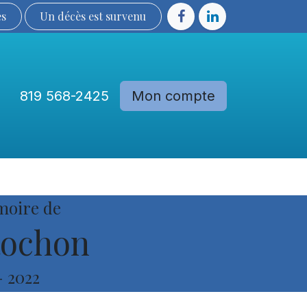
ès
Un décès est sur​​​​​​​​ve​nu​​​​​​​​​​
819 568-2425
Mon compte
Communautés
Devenir membre
moire de
Rochon
-
2022