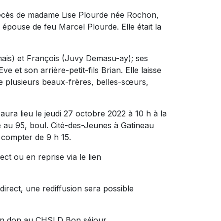
 décès de madame Lise Plourde née Rochon,
épouse de feu Marcel Plourde. Elle était la
Dumais) et François (Juvy Demasu-ay); ses
e et son arrière-petit-fils Brian. Elle laisse
e plusieurs beaux-frères, belles-sœurs,
ura lieu le jeudi 27 octobre 2022 à 10 h à la
 95, boul. Cité-des-Jeunes à Gatineau
à compter de 9 h 15.
ct ou en reprise via le lien
direct, une rediffusion sera possible
un don au CHSLD Bon séjour.