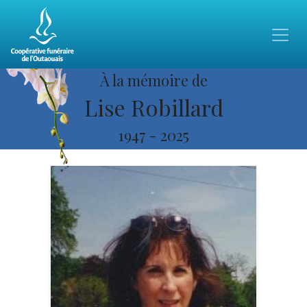
À la mémoire de
Lise Robillard
1947
-
2025