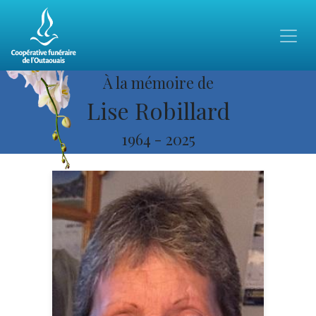
À la mémoire de
Lise Robillard
1964
-
2025