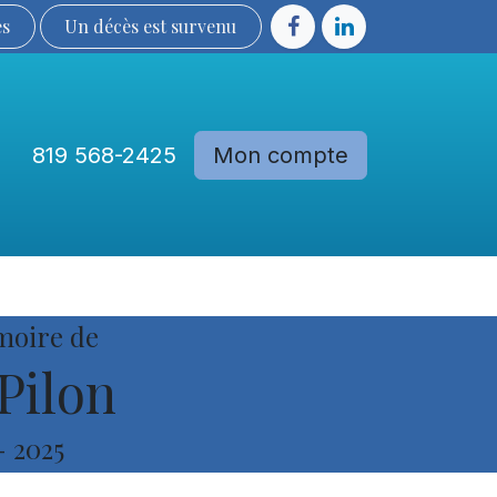
ès
Un décès est sur​​​​​​​​ve​nu​​​​​​​​​​
819 568-2425
Mon compte
Communautés
Devenir membre
moire de
Pilon
-
2025