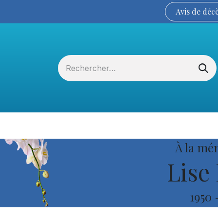
Avis de
déc
Services funéraires
La Coopérative
À la mé
Lise 
1950