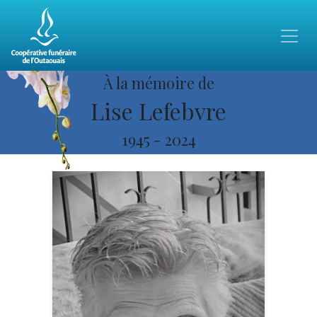
À la mémoire de
Lise Lefebvre
1945
-
2024