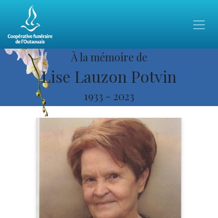
À la mémoire de
Lise Lauzon Potvin
1933
-
2023