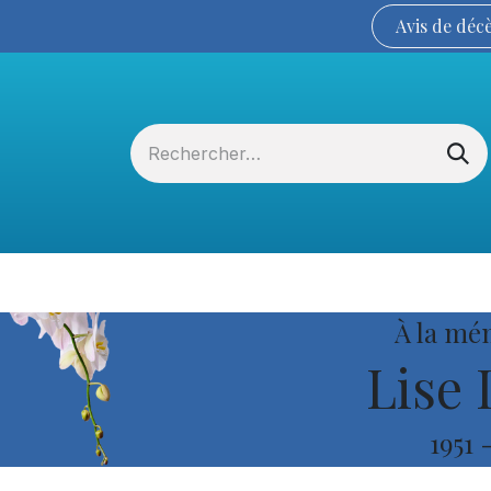
Avis de
déc
Services funéraires
La Coopérative
À la mé
Lise 
1951