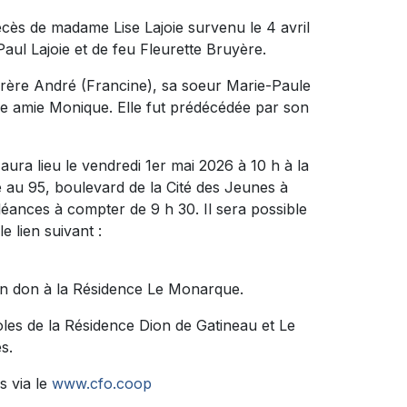
écès de madame Lise Lajoie survenu le 4 avril
-Paul Lajoie et de feu Fleurette Bruyère.
on frère André (Francine), sa soeur Marie-Paule
e amie Monique. Elle fut prédécédée par son
ura lieu le vendredi 1er mai 2026 à 10 h à la
95, boulevard de la Cité des Jeunes à
léances à compter de 9 h 30. Il sera possible
e lien suivant :
un don à la Résidence Le Monarque.
oles de la Résidence Dion de Gatineau et Le
s.
s via le
www.cfo.coop