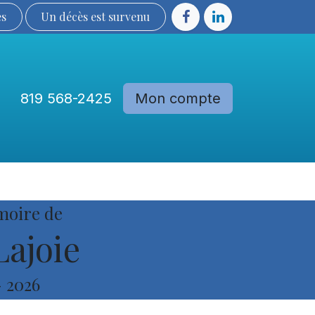
ès
Un décès est sur​​​​​​​​ve​nu​​​​​​​​​​
819 568-2425
Mon compte
Communautés
Devenir membre
moire de
Lajoie
-
2026