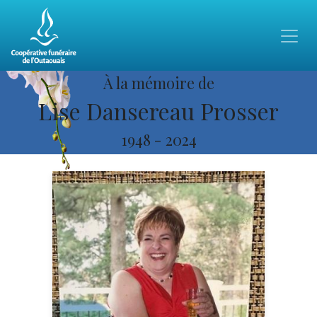
À la mémoire de
Lise Dansereau Prosser
1948
-
2024