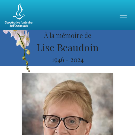
À la mémoire de
Lise Beaudoin
1946
-
2024