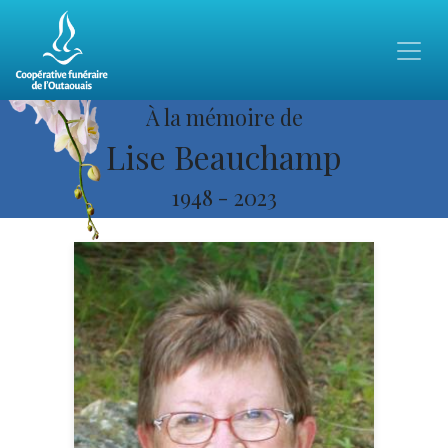
À la mémoire de
Lise Beauchamp
1948
-
2023