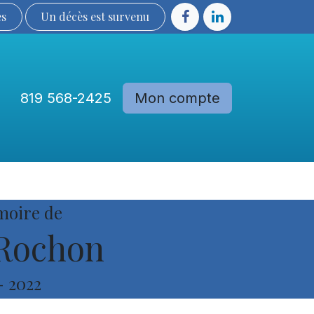
ès
Un décès est sur​​​​​​​​ve​nu​​​​​​​​​​
819 568-2425
Mon compte
Communautés
Devenir membre
moire de
Rochon
-
2022