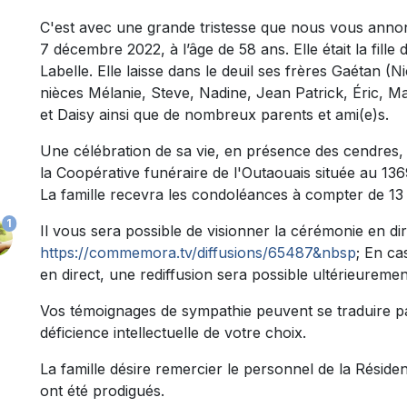
C'est avec une grande tristesse que nous vous ann
7 décembre 2022, à l’âge de 58 ans. Elle était la fille
Labelle. Elle laisse dans le deuil ses frères Gaétan (
nièces Mélanie, Steve, Nadine, Jean Patrick, Éric, M
et Daisy ainsi que de nombreux parents et ami(e)s.
Une célébration de sa vie, en présence des cendres, 
la Coopérative funéraire de l'Outaouais située au 13
La famille recevra les condoléances à compter de 13
1
Il vous sera possible de visionner la cérémonie en dire
https://commemora.tv/diffusions/65487&nbsp
; En ca
en direct, une rediffusion sera possible ultérieuremen
Vos témoignages de sympathie peuvent se traduire p
déficience intellectuelle de votre choix.
La famille désire remercier le personnel de la Résiden
ont été prodigués.