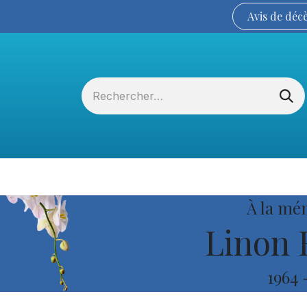
Avis de
déc
Services funéraires
La Coopérative
À la mé
Linon 
1964