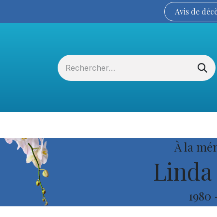
Avis de
déc
Services funéraires
La Coopérative
À la mé
Linda
1980