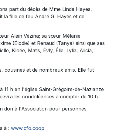
sons part du décès de Mme Linda Hayes,
it la fille de feu André G. Hayes et de
 cœur Alain Vézina; sa sœur Mélanie
axime (Élodie) et Renaud (Tanya) ainsi que ses
e, Kloée, Matis, Èvly, Élie, Lylia, Alicia,
ns, cousines et de nombreux amis. Elle fut
 à 11 h en l'église Saint-Grégoire-de-Nazianze
recevra les condoléances à compter de 10 h.
n don à l'Association pour personnes
s à :
www.cfo.coop