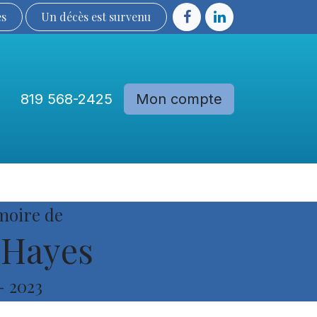
ès
Un décès est sur​​​​​​​​ve​nu​​​​​​​​​​
819 568-2425
Mon compte
Communautés
Devenir membre
moire de
 Hayes
-
2023