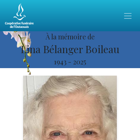
À la mémoire de
Lina Bélanger Boileau
1943
-
2025