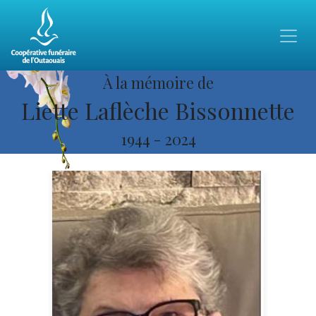
À la mémoire de
Liette Laflèche Bissonnette
1944
-
2024