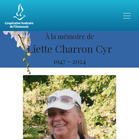
À la mémoire de
Liette Charron Cyr
1947
-
2024