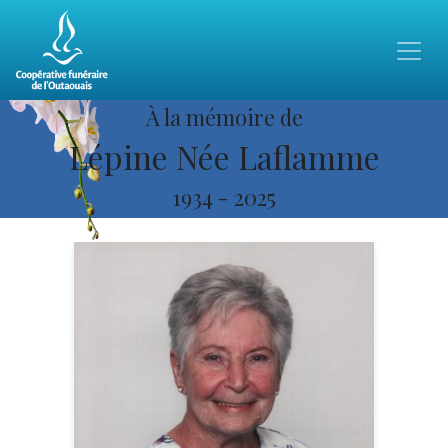
À la mémoire de
Lépine Née Laflamme
1934
-
2025