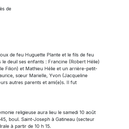
ès de
époux de feu Huguette Plante et le fils de feu
 le deuil ses enfants : Francine (Robert Hélie)
e Filion) et Mathieu Hélie et un arrière-petit-
 Maurice, sœur Marielle, Yvon (Jacqueline
urs autres parents et ami(e)s. Il fut
émonie religieuse aura lieu le samedi 10 août
245, boul. Saint-Joseph à Gatineau (secteur
rale à partir de 10 h 15.