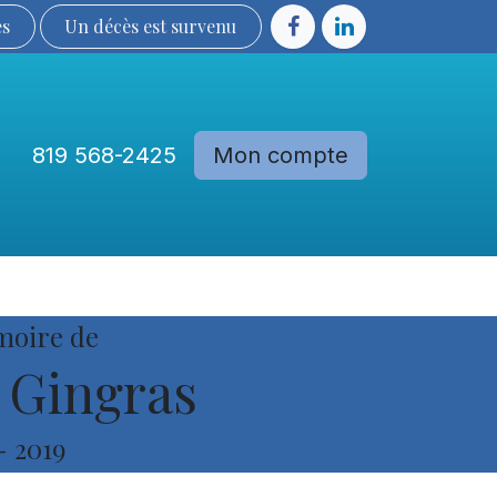
ès
Un décès est sur​​​​​​​​ve​nu​​​​​​​​​​
819 568-2425
Mon compte
Communautés
Devenir membre
moire de
 Gingras
-
2019