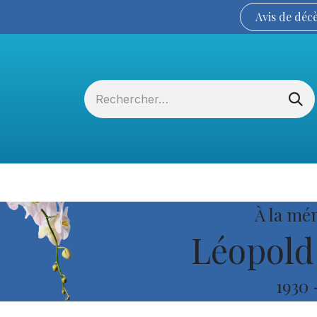
Avis de
déc
Services funéraires
La Coopérative
À la mé
Léopold
1930