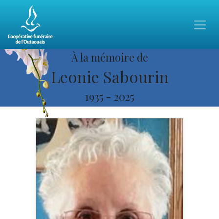
À la mémoire de
Leonie Sabourin
1935
-
2025