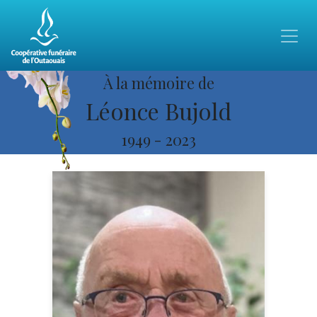
À la mémoire de
Léonce Bujold
1949
-
2023