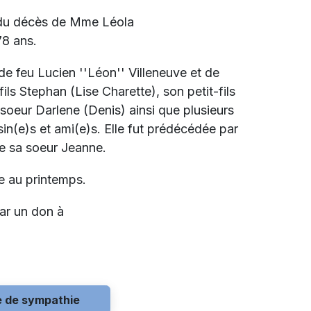
 du décès de
Mme Léola
78 ans.
 de feu Lucien ''Léon'' Villeneuve et de
ils Stephan (Lise Charette), son petit-fils
sa soeur Darlene (Denis) ainsi que plusieurs
in(e)s et ami(e)s. Elle fut prédécédée par
que sa soeur Jeanne.
ale au printemps.
ar un don à
e de sympathie