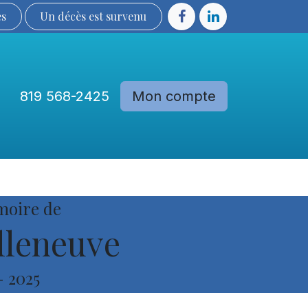
ès
Un décès est sur​​​​​​​​ve​nu​​​​​​​​​​
819 568-2425
Mon compte
Communautés
Devenir membre
moire de
lleneuve
-
2025