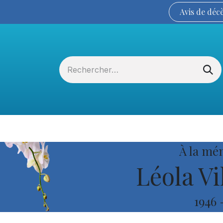
Avis de
déc
Services funéraires
La Coopérative
À la mé
Léola Vi
1946