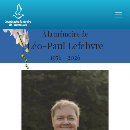
À la mémoire de
Léo-Paul Lefebvre
1956
-
2026