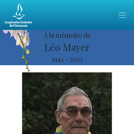
À la mémoire de
Léo Mayer
1943
-
2022